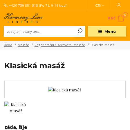
+420 739 851 518
(Po-Pá, 9-19 hod.)
CZK
0
0 Kč
Menu
Úvod
Masáže
Regenerační a zdravotní masáže
Klasická masáž
Klasická masáž
záda, šíje