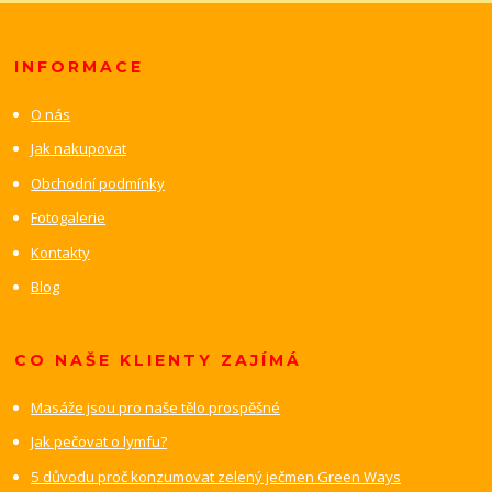
INFORMACE
O nás
Jak nakupovat
Obchodní podmínky
Fotogalerie
Kontakty
Blog
CO NAŠE KLIENTY ZAJÍMÁ
Masáže jsou pro naše tělo prospěšné
Jak pečovat o lymfu?
5 důvodu proč konzumovat zelený ječmen Green Ways