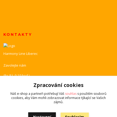
KONTAKTY
Harmony Line Liberec
Zavolejte nám
+420 739 851 518
(Po-Pá, 9-19 hod.)
Zpracování cookies
harmony-line@volny.cz
Náš e-shop a partneři potřebují Váš
souhlas
s použitím souborů
cookies, aby Vám mohli zobrazovat informace týkající se Vašich
zájmů.
Nastavení
Souhlasím