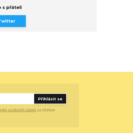
 s přáteli
Twitter
Přihlásit se
ním osobních údajů
za účelem