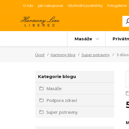
O nás
Jak nakupovat
Obchodní podmínky
Fotogalerie
Masáže
Privátn
Úvod
Harmony blog
Super potraviny
5 důvo
Kategorie blogu
Masáže
Podpora zdraví
Super potraviny
M