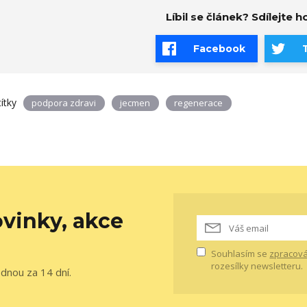
Líbil se článek? Sdílejte ho
Facebook
títky
podpora zdravi
jecmen
regenerace
vinky, akce
Souhlasím se
zpracová
rozesílky newsletteru.
ednou za 14 dní.