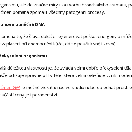
rganismu, ale do značné míry i za tvorbu bronchiálního astmatu, 
ečmen pomáhá zpomalit všechny patogenní procesy.
bnova buněčné DNA
namená to, že šťáva dokáže regenerovat poškozené geny a může 
ezaplacení při onemocnění kůže, dá se použítk vně i zevně.
řekyselení organismu
alší důležitou vlastností je, že zvládá velmi dobře překyselení těl
akže udržuje správné pH v těle, která velmi ovlivňuje vznik moderní
ečmen GW
je možné získat u nás ve studiu nebo objednat prostře
oučástí ceny je i poradenství.