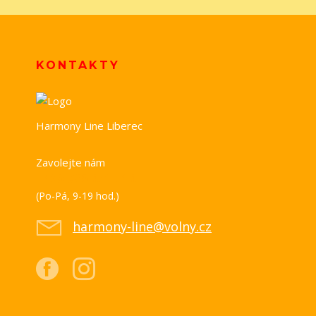
KONTAKTY
Harmony Line Liberec
Zavolejte nám
+420 739 851 518
(Po-Pá, 9-19 hod.)
harmony-line@volny.cz