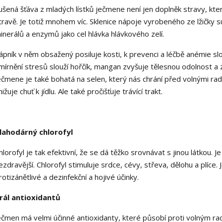
ušená šťáva z mladých lístků ječmene není jen doplněk stravy, kte
travě. Je totiž mnohem víc. Sklenice nápoje vyrobeného ze lžičky
inerálů a enzymů jako cel hlávka hlávkového zelí.
ápník v něm obsažený posiluje kosti, k prevenci a léčbě anémie slo
mírnění stresů slouží hořčík, mangan zvyšuje tělesnou odolnost a z
ečmene je také bohatá na selen, který nás chrání před volnými radi
nižuje chuť k jídlu. Ale také pročišťuje trávící trakt.
lahodárný chlorofyl
hlorofyl je tak efektivní, že se dá těžko srovnávat s jinou látkou.
ezdravější. Chlorofyl stimuluje srdce, cévy, střeva, dělohu a plíc
rotizánětlivé a dezinfekční a hojivé účinky.
rál antioxidantů
ečmen má velmi účinné antioxidanty, které působí proti volným ra