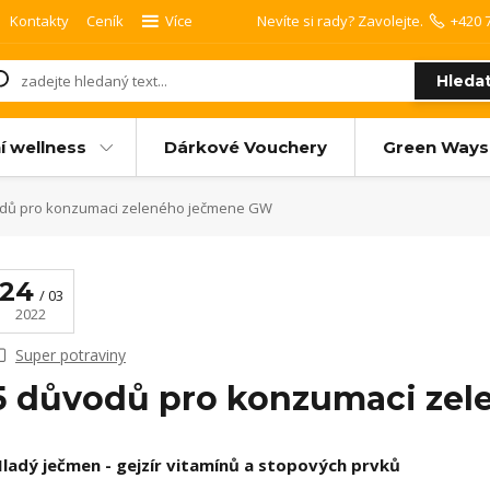
Kontakty
Ceník
Více
Nevíte si rady? Zavolejte.
+420 
Hleda
í wellness
Dárkové Vouchery
Green Ways
dů pro konzumaci zeleného ječmene GW
24
03
2022
Super potraviny
5 důvodů pro konzumaci ze
ladý ječmen - gejzír vitamínů a stopových prvků