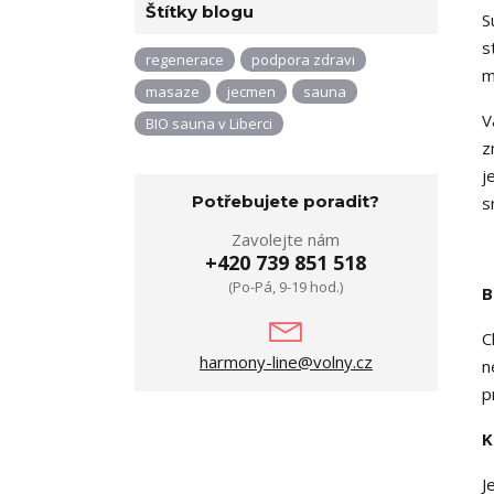
Štítky blogu
S
s
regenerace
podpora zdravi
m
masaze
jecmen
sauna
V
BIO sauna v Liberci
z
j
Potřebujete poradit?
s
Zavolejte nám
+420 739 851 518
(Po-Pá, 9-19 hod.)
B
C
harmony-line@volny.cz
n
p
K
J