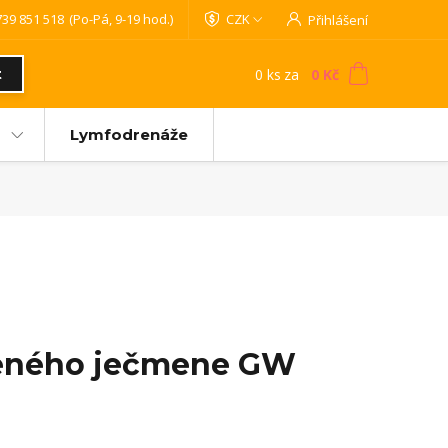
739 851 518
(Po-Pá, 9-19 hod.)
CZK
Přihlášení
0
ks
za
0 Kč
t
Lymfodrenáže
leného ječmene GW