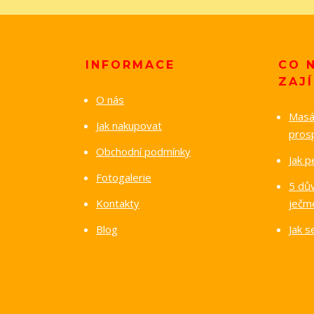
INFORMACE
CO 
ZAJ
O nás
Masáž
Jak nakupovat
pros
Obchodní podmínky
Jak p
Fotogalerie
5 dů
Kontakty
ječm
Blog
Jak 