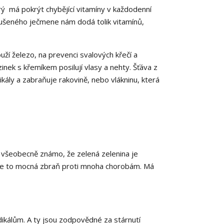
rý má pokrýt chybějící vitamíny v každodenní
 sušeného ječmene nám dodá tolik vitamínů,
uží železo, na prevenci svalových křečí a
inek s křemíkem posilují vlasy a nehty. Šťáva z
kály a zabraňuje rakovině, nebo vlákninu, která
 Je všeobecně známo, že zelená zelenina je
e. Je to mocná zbraň proti mnoha chorobám. Má
dikálům. A ty jsou zodpovědné za stárnutí