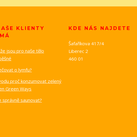
NAŠE KLIENTY
KDE NÁS NAJDETE
ÍMÁ
Šafaříkova 417/4
e jsou pro naše tělo
Liberec 2
pěšné
460 01
ečovat o lymfu?
vodu proč konzumovat zelený
en Green Ways
se správně saunovat?