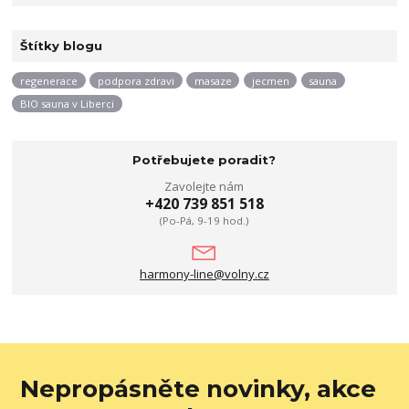
Štítky blogu
regenerace
podpora zdravi
masaze
jecmen
sauna
BIO sauna v Liberci
Potřebujete poradit?
Zavolejte nám
+420 739 851 518
(Po-Pá, 9-19 hod.)
harmony-line@volny.cz
Nepropásněte novinky, akce