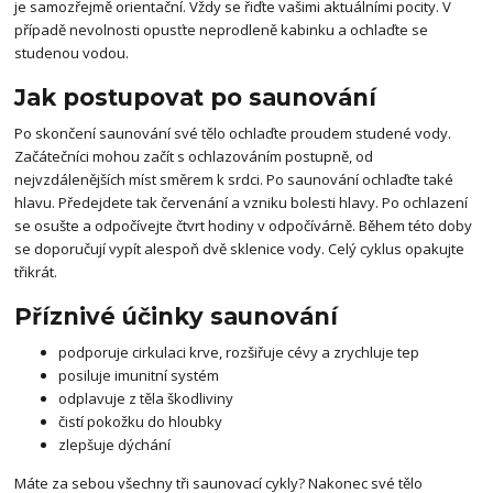
je samozřejmě orientační. Vždy se řiďte vašimi aktuálními pocity. V
případě nevolnosti opusťte neprodleně kabinku a ochlaďte se
studenou vodou.
Jak postupovat po saunování
Po skončení saunování své tělo ochlaďte proudem studené vody.
Začátečníci mohou začít s ochlazováním postupně, od
nejvzdálenějších míst směrem k srdci. Po saunování ochlaďte také
hlavu. Předejdete tak červenání a vzniku bolesti hlavy. Po ochlazení
se osušte a odpočívejte čtvrt hodiny v odpočívárně. Během této doby
se doporučují vypít alespoň dvě sklenice vody. Celý cyklus opakujte
třikrát.
Příznivé účinky saunování
podporuje cirkulaci krve, rozšiřuje cévy a zrychluje tep
posiluje imunitní systém
odplavuje z těla škodliviny
čistí pokožku do hloubky
zlepšuje dýchání
Máte za sebou všechny tři saunovací cykly? Nakonec své tělo