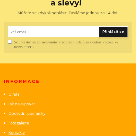
a slevy!
Můžete se kdykoli odhlásit. Zasíláme jednou za 14 dní.
Přihlásit se
Souhlasím se
zpracováním osobních údajů
za účelem rozesílky
newsletteru.
INFORMACE
O nás
Jak nakupovat
Obchodní podmínky
Fotogalerie
Kontakty