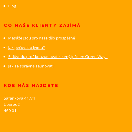
Blog
CO NAŠE KLIENTY ZAJÍMÁ
Masáže jsou pro naše tělo prospěšné
Jak pečovat o lymfu?
5 důvodu proč konzumovat zelený ječmen Green Ways
Jak se správně saunovat?
KDE NÁS NAJDETE
Šafaříkova 417/4
Liberec 2
460 01