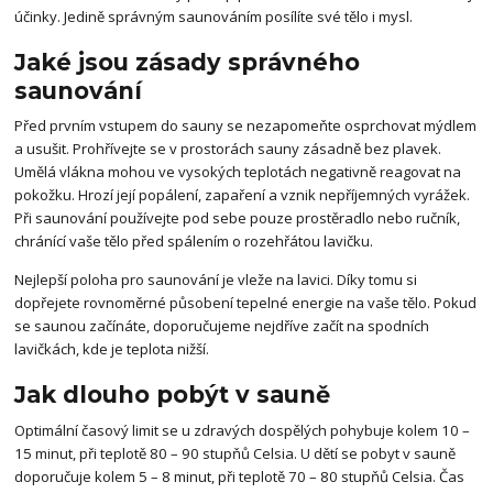
účinky. Jedině správným saunováním posílíte své tělo i mysl.
Jaké jsou zásady správného
saunování
Před prvním vstupem do sauny se nezapomeňte osprchovat mýdlem
a usušit. Prohřívejte se v prostorách sauny zásadně bez plavek.
Umělá vlákna mohou ve vysokých teplotách negativně reagovat na
pokožku. Hrozí její popálení, zapaření a vznik nepříjemných vyrážek.
Při saunování používejte pod sebe pouze prostěradlo nebo ručník,
chránící vaše tělo před spálením o rozehřátou lavičku.
Nejlepší poloha pro saunování je vleže na lavici. Díky tomu si
dopřejete rovnoměrné působení tepelné energie na vaše tělo. Pokud
se saunou začínáte, doporučujeme nejdříve začít na spodních
lavičkách, kde je teplota nižší.
Jak dlouho pobýt v sauně
Optimální časový limit se u zdravých dospělých pohybuje kolem 10 –
15 minut, při teplotě 80 – 90 stupňů Celsia. U dětí se pobyt v sauně
doporučuje kolem 5 – 8 minut, při teplotě 70 – 80 stupňů Celsia. Čas