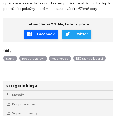
opláchněte pouze vlažnou vodou bez použití mýdel. Mohlo by dojít k
podráždění pokožky, která má po saunování rozšířené póry
Líbil se článek? Sdílejte ho s přáteli
Facebook
Twitter
Štítky
sauna
podpora zdravi
regenerace
BIO sauna v Liberci
Kategorie blogu
Masáže
Podpora zdraví
Super potraviny