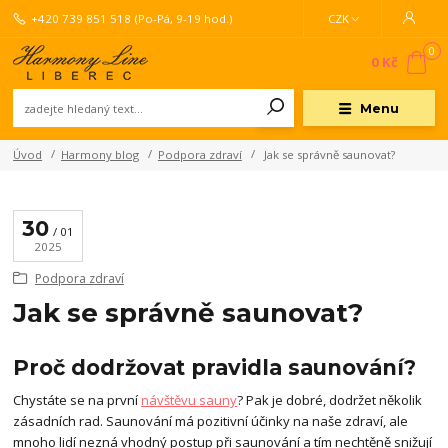
+420 739 851 518
(Po-Pá, 9-19 hod.)
CZK
0
0 Kč
Menu
Úvod
Harmony blog
Podpora zdraví
Jak se správně saunovat?
30
01
2025
Podpora zdraví
Jak se správně saunovat?
Proč dodržovat pravidla saunování?
Chystáte se na první
návštěvu sauny
? Pak je dobré, dodržet několik
zásadních rad. Saunování má pozitivní účinky na naše zdraví, ale
mnoho lidí nezná vhodný postup při saunování a tím nechtěně snižují