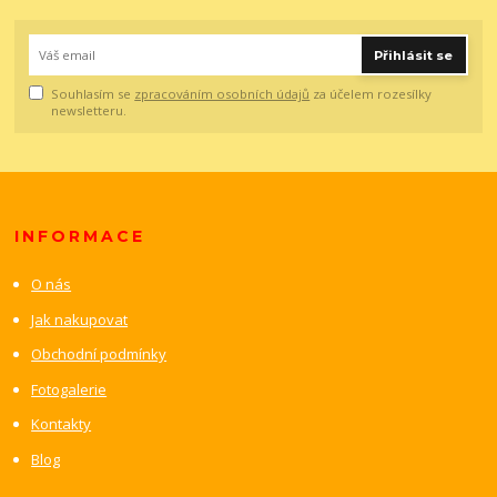
Přihlásit se
Souhlasím se
zpracováním osobních údajů
za účelem rozesílky
newsletteru.
INFORMACE
O nás
Jak nakupovat
Obchodní podmínky
Fotogalerie
Kontakty
Blog