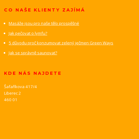
CO NAŠE KLIENTY ZAJÍMÁ
Masáže jsou pro naše tělo prospěšné
Jak pečovat o lymfu?
5 důvodu proč konzumovat zelený ječmen Green Ways
Jak se správně saunovat?
KDE NÁS NAJDETE
Šafaříkova 417/4
Liberec 2
460 01