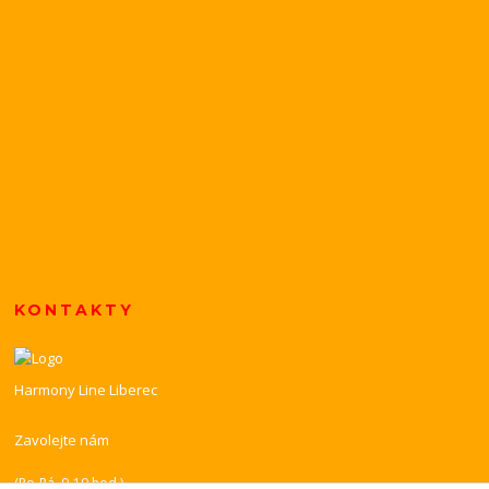
KONTAKTY
Harmony Line Liberec
Zavolejte nám
+420 739 851 518
(Po-Pá, 9-19 hod.)