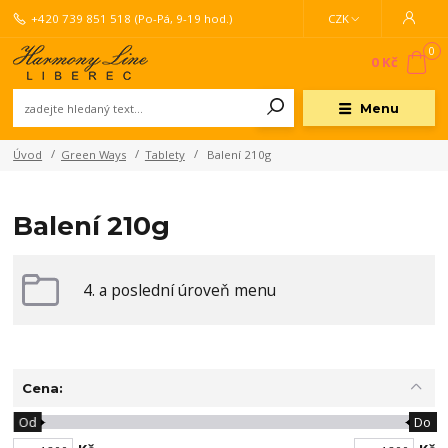
+420 739 851 518
(Po-Pá, 9-19 hod.)
CZK
0
0 Kč
Menu
Úvod
Green Ways
Tablety
Balení 210g
Balení 210g
4. a poslední úroveň menu
Cena:
Od
Do