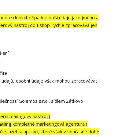
eňte doplnit případné další údaje jako jméno a
etterový nástroj od Eshop-rychle zpracovává jen
lení.
:
žíte
 údajů, osobní údaje však mohou zpracovávat i
ečností Golemos s.r.o., sídlem Zátkovo
rní mailingový nástroj.)
iling kompletně marketingová agentura.)
, služeb a aplikací, které však v současné době