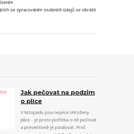
řízením
ících se zpracováním osobních údajů se obrátit
Jak pečovat na podzim
o plíce
V listopadu jsou nejvíce ohroženy
plíce - je proto potřeba o ně pečovat
a preventivně je posilovat. Proč