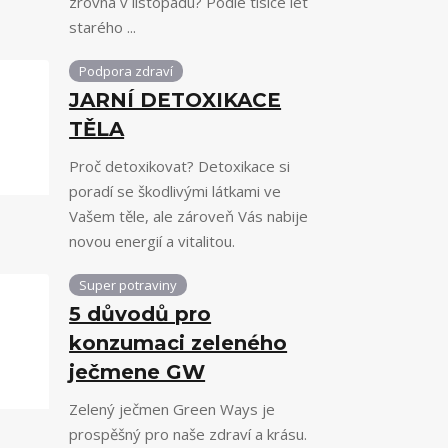
zrovna v listopadu? Podle tisíce let
starého ...
Podpora zdraví
JARNÍ DETOXIKACE
TĚLA
Proč detoxikovat? Detoxikace si
poradí se škodlivými látkami ve
Vašem těle, ale zároveň Vás nabije
novou energií a vitalitou.
Super potraviny
5 důvodů pro
konzumaci zeleného
ječmene GW
Zelený ječmen Green Ways je
prospěšný pro naše zdraví a krásu.