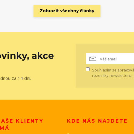
Zobrazit všechny články
vinky, akce
Souhlasím se
zpracová
rozesílky newsletteru.
ednou za 14 dní.
NAŠE KLIENTY
KDE NÁS NAJDETE
ÍMÁ