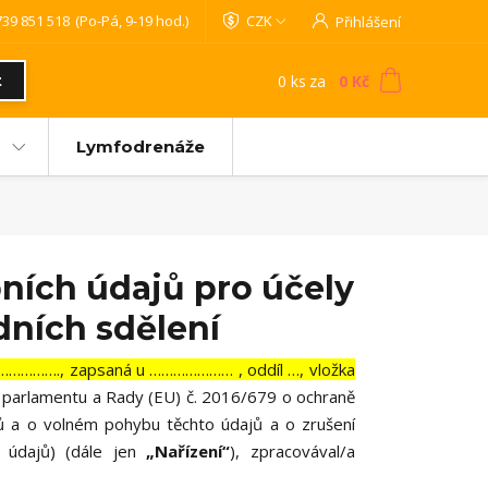
739 851 518
(Po-Pá, 9-19 hod.)
CZK
Přihlášení
0
ks
za
0 Kč
t
Lymfodrenáže
ních údajů pro účely
dních sdělení
………………., zapsaná u ………………… , oddíl …, vložka
o parlamentu a Rady (EU) č. 2016/679 o ochraně
jů a o volném pohybu těchto údajů a o zrušení
 údajů) (dále jen
„Nařízení“
), zpracovával/a