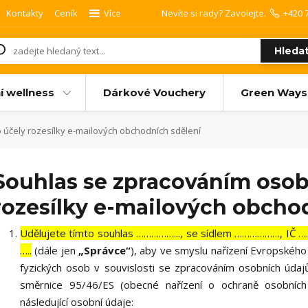
Kontakty
Ceník
Více
Nevíte si rady? Zavolejte.
+420 
Hleda
í wellness
Dárkové Vouchery
Green Ways
účely rozesílky e-mailových obchodních sdělení
Souhlas se zpracováním osob
rozesílky e-mailových obcho
Udělujete tímto souhlas ……………..., se sídlem ………………, IČ 
…..
(dále jen
„Správce“
), aby ve smyslu nařízení Evropskéh
fyzických osob v souvislosti se zpracováním osobních úda
směrnice 95/46/ES (obecné nařízení o ochraně osobních
následující osobní údaje: