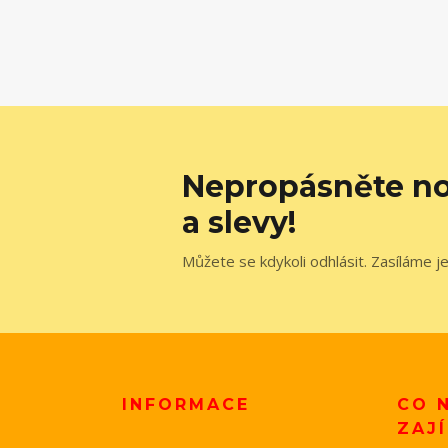
Nepropásněte no
a slevy!
Můžete se kdykoli odhlásit. Zasíláme j
INFORMACE
CO 
ZAJ