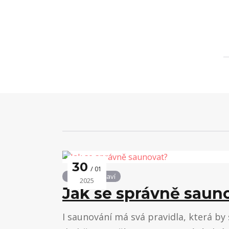
30
01
Podpora zdraví
2025
Jak se správně saun
I saunování má svá pravidla, která by