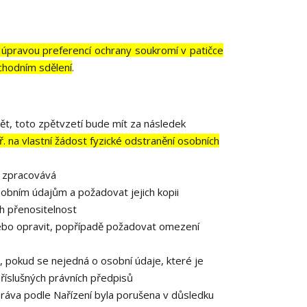
 úpravou preferencí ochrany soukromí v patičce
chodním sdělení
.
ět, toto zpětvzetí bude mít za následek
. na vlastní žádost fyzické odstranění osobních
e zpracovává
obním údajům a požadovat jejich kopii
h přenositelnost
ebo opravit, popřípadě požadovat omezení
 pokud se nejedná o osobní údaje, které je
říslušných právních předpisů
práva podle Nařízení byla porušena v důsledku