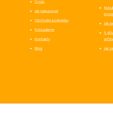
O nás
Masáž
Jak nakupovat
pros
Obchodní podmínky
Jak p
Fotogalerie
5 dů
Kontakty
ječm
Blog
Jak 