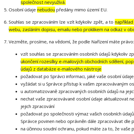
společnost nevyužívá.
Osobní údaje
nebudou
předány mimo území EU.
Souhlas se zpracováním lze vzít kdykoliv zpět, a to
například
webu, zasláním dopisu, emailu nebo proklikem na odkaz v ob
Vezměte, prosíme, na vědomí, že podle Nařízení máte právo:
vzít souhlas se zpracováním osobních údajů kdykoliv zp
ukončení rozesílky e-mailových obchodních sdělení, popř
údajů z databáze e-mailového nástroje
požadovat po Správci informaci, jaké vaše osobní údaj
vyžádat si u Správce přístup k vašim zpracovávaným os
u automatizovaně zpracovaných osobních údajů na jejic
nechat vaše zpracovávané osobní údaje aktualizovat n
jejich zpracování
požadovat po společnosti výmaz vašich osobních údajů,
Správce povinen nebo oprávněn dále zpracovávat dle p
na účinnou soudní ochranu, pokud máte za to, že vaše 