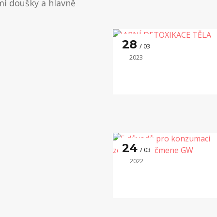
mi doušky a hlavně
28
03
2023
24
03
2022