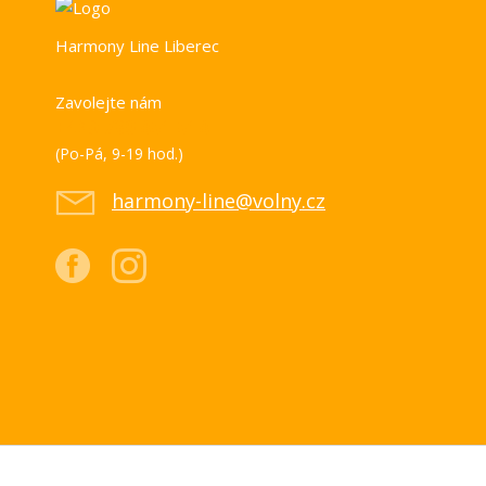
Harmony Line Liberec
Zavolejte nám
+420 739 851 518
(Po-Pá, 9-19 hod.)
harmony-line@volny.cz