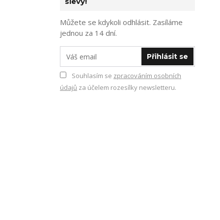
slevy!
Můžete se kdykoli odhlásit. Zasíláme
jednou za 14 dní.
Přihlásit se
Souhlasím se
zpracováním osobních
údajů
za účelem rozesílky newsletteru.