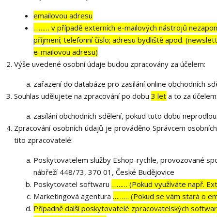
emailovou adresu
……… v případě externích e-mailových nástrojů nezapom
příjmení; telefonní číslo; adresu bydliště apod. (newsl
e-mailovou adresu)
Výše uvedené osobní údaje budou zpracovány za účelem:
zařazení do databáze pro zasílání online obchodních sdě
Souhlas udělujete na zpracování po dobu
3 let
a to za účelem
zasílání obchodních sdělení, pokud tuto dobu neprodlou
Zpracování osobních údajů je prováděno Správcem osobních
tito zpracovatelé:
Poskytovatelem služby Eshop-rychle, provozované spol
nábřeží 448/73, 370 01, České Budějovice
Poskytovatel softwaru
……… (Pokud využíváte např. Exte
Marketingová agentura
……… (Pokud se vám stará o ema
Případně další poskytovatelé zpracovatelských softwarů