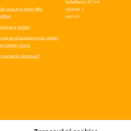
Šafaříkova 417/4
e jsou pro naše tělo
Liberec 2
pěšné
460 01
ečovat o lymfu?
vodu proč konzumovat zelený
en Green Ways
se správně saunovat?