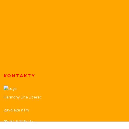
KONTAKTY
Harmony Line Liberec
Zavolejte nám
+420 739 851 518
(Po-Pá, 9-19 hod.)