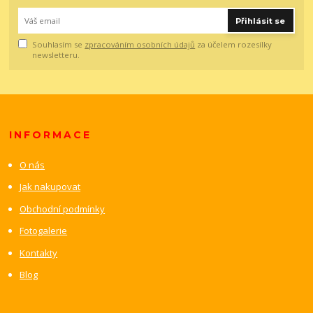
Přihlásit se
Souhlasím se
zpracováním osobních údajů
za účelem rozesílky
newsletteru.
INFORMACE
O nás
Jak nakupovat
Obchodní podmínky
Fotogalerie
Kontakty
Blog