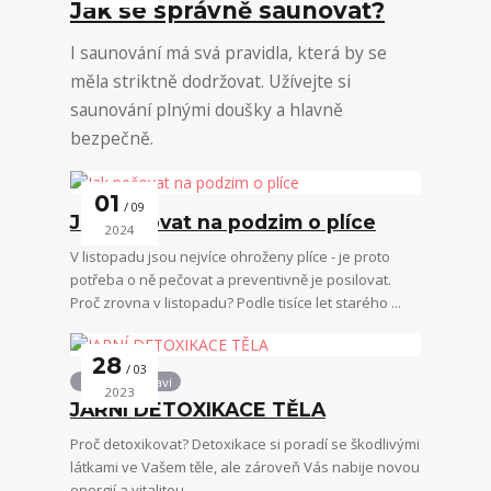
Jak se správně saunovat?
I saunování má svá pravidla, která by se
měla striktně dodržovat. Užívejte si
saunování plnými doušky a hlavně
bezpečně.
01
09
Jak pečovat na podzim o plíce
2024
V listopadu jsou nejvíce ohroženy plíce - je proto
potřeba o ně pečovat a preventivně je posilovat.
Proč zrovna v listopadu? Podle tisíce let starého ...
28
03
Podpora zdraví
2023
JARNÍ DETOXIKACE TĚLA
Proč detoxikovat? Detoxikace si poradí se škodlivými
látkami ve Vašem těle, ale zároveň Vás nabije novou
energií a vitalitou.