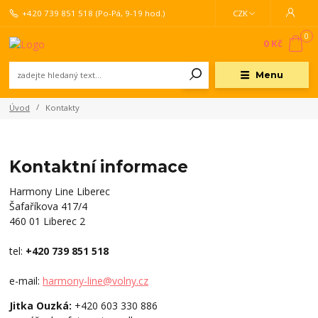
+420 739 851 518
(Po-Pá, 9-19 hod.)
CZK
0
0 Kč
Menu
Úvod
Kontakty
Kontaktní informace
Harmony Line Liberec
Šafaříkova 417/4
460 01 Liberec 2
tel:
+420 739 851 518
e-mail:
harmony-line@volny.cz
Jitka Ouzká:
+420 603 330 886