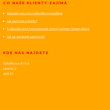
CO NAŠE KLIENTY ZAJÍMÁ
Masáže jsou pro naše tělo prospěšné
Jak pečovat o lymfu?
5 důvodu proč konzumovat zelený ječmen Green Ways
Jak se správně saunovat?
KDE NÁS NAJDETE
Šafaříkova 417/4
Liberec 2
460 01