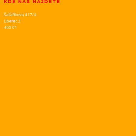
KDE NÁS NAJDETE
Šafaříkova 417/4
Liberec 2
460 01