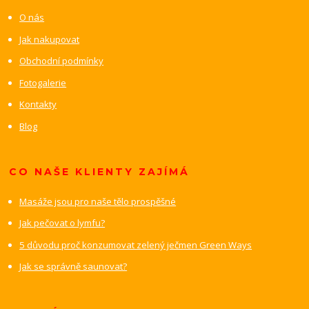
O nás
Jak nakupovat
Obchodní podmínky
Fotogalerie
Kontakty
Blog
CO NAŠE KLIENTY ZAJÍMÁ
Masáže jsou pro naše tělo prospěšné
Jak pečovat o lymfu?
5 důvodu proč konzumovat zelený ječmen Green Ways
Jak se správně saunovat?