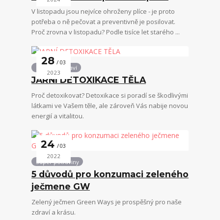
V listopadu jsou nejvíce ohroženy plíce - je proto
potřeba o ně pečovat a preventivně je posilovat.
Proč zrovna v listopadu? Podle tisíce let starého ...
28
03
Podpora zdraví
2023
JARNÍ DETOXIKACE TĚLA
Proč detoxikovat? Detoxikace si poradí se škodlivými
látkami ve Vašem těle, ale zároveň Vás nabije novou
energií a vitalitou.
24
03
2022
Super potraviny
5 důvodů pro konzumaci zeleného
ječmene GW
Zelený ječmen Green Ways je prospěšný pro naše
zdraví a krásu.