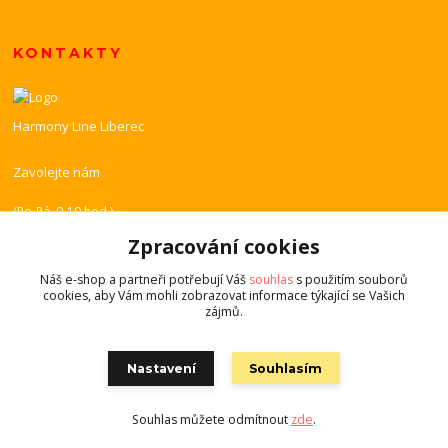
KONTAKTY
Harmony Line Liberec
Zavolejte nám
+420 739 851 518
(Po-Pá, 9-19 hod.)
Zpracování cookies
harmony-line@volny.cz
Náš e-shop a partneři potřebují Váš
souhlas
s použitím souborů
cookies, aby Vám mohli zobrazovat informace týkající se Vašich
zájmů.
Nastavení
Souhlasím
© 2021, Harmony Line Liberec
Souhlas můžete odmítnout
zde
.
Vytvořeno na
Eshop-rychle.cz