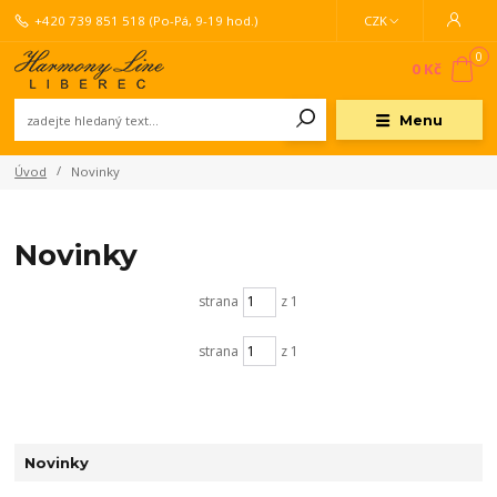
+420 739 851 518
(Po-Pá, 9-19 hod.)
CZK
0
0 Kč
Menu
Úvod
Novinky
Novinky
strana
z 1
strana
z 1
Novinky