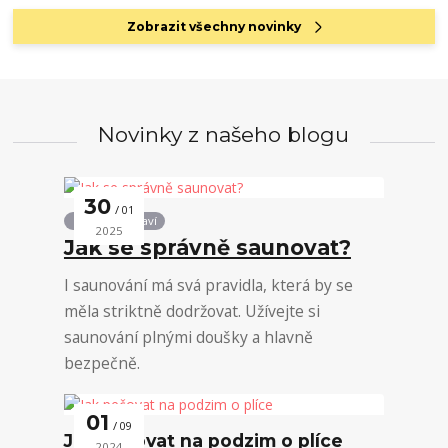
Zobrazit všechny novinky
Novinky z našeho blogu
30
01
Podpora zdraví
2025
Jak se správně saunovat?
I saunování má svá pravidla, která by se
měla striktně dodržovat. Užívejte si
saunování plnými doušky a hlavně
bezpečně.
01
09
Jak pečovat na podzim o plíce
2024