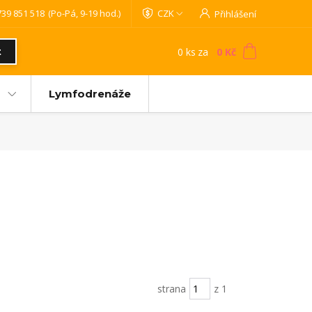
739 851 518
(Po-Pá, 9-19 hod.)
CZK
Přihlášení
0
ks
za
0 Kč
t
Lymfodrenáže
strana
z 1