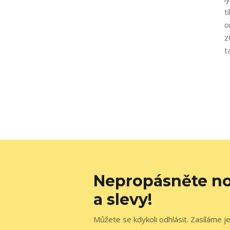
t
o
z
t
Nepropásněte no
a slevy!
Můžete se kdykoli odhlásit. Zasíláme j