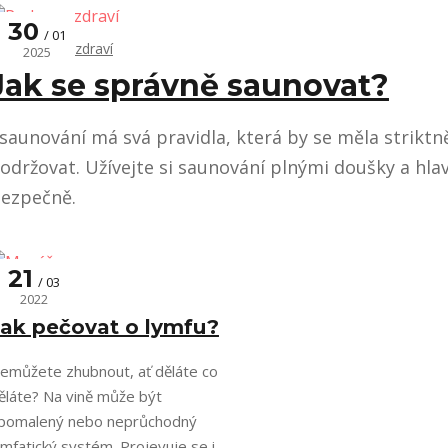
30
01
Podpora zdraví
2025
Jak se správně saunovat?
 saunování má svá pravidla, která by se měla striktn
održovat. Užívejte si saunování plnými doušky a hla
ezpečně.
21
03
Masáže
2022
Jak pečovat o lymfu?
emůžete zhubnout, ať děláte co
ěláte? Na vině může být
pomalený nebo neprůchodný
ymfatický systém. Projevuje se i