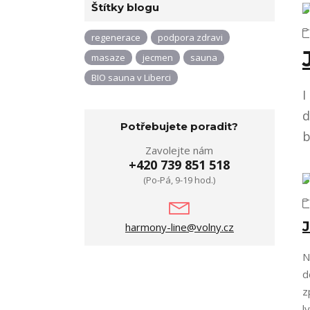
Štítky blogu
regenerace
podpora zdravi
masaze
jecmen
sauna
BIO sauna v Liberci
I
d
Potřebujete poradit?
b
Zavolejte nám
+420 739 851 518
(Po-Pá, 9-19 hod.)
harmony-line@volny.cz
N
d
z
l