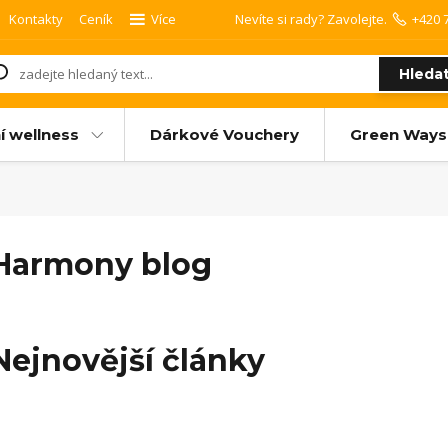
Kontakty
Ceník
Více
Nevíte si rady? Zavolejte.
+420 
Hleda
í wellness
Dárkové Vouchery
Green Ways
Harmony blog
Nejnovější články