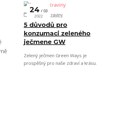
24
03
Super potraviny
2022
5 důvodů pro
konzumaci zeleného
ě
ječmene GW
vně
Zelený ječmen Green Ways je
prospěšný pro naše zdraví a krásu.