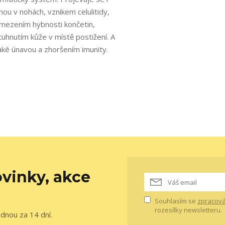
íhou v nohách, vznikem celulitidy,
mezením hybnosti končetin,
tuhnutím kůže v místě postižení. A
aké únavou a zhoršením imunity.
vinky, akce
Souhlasím se
zpracová
rozesílky newsletteru.
ednou za 14 dní.