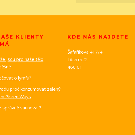
NAŠE KLIENTY
KDE NÁS NAJDETE
ÍMÁ
Šafaříkova 417/4
e jsou pro naše tělo
Liberec 2
pěšné
460 01
ečovat o lymfu?
vodu proč konzumovat zelený
en Green Ways
se správně saunovat?