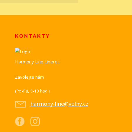
KONTAKTY
Harmony Line Liberec
Zavolejte nám
+420 739 851 518
(Po-Pá, 9-19 hod.)
harmony-line@volny.cz