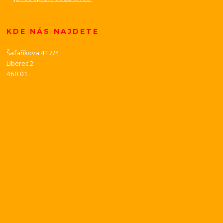
KDE NÁS NAJDETE
Šafaříkova 417/4
Liberec 2
460 01