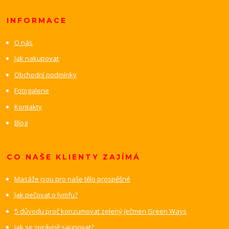
INFORMACE
O nás
Jak nakupovat
Obchodní podmínky
Fotogalerie
Kontakty
Blog
CO NAŠE KLIENTY ZAJÍMÁ
Masáže jsou pro naše tělo prospěšné
Jak pečovat o lymfu?
5 důvodu proč konzumovat zelený ječmen Green Ways
Jak se správně saunovat?