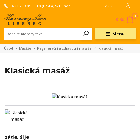
+420 739 851 518
(Po-Pá, 9-19 hod.)
CZK
0
0 Kč
Menu
Úvod
Masáže
Regenerační a zdravotní masáže
Klasická masáž
Klasická masáž
záda, šíje