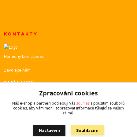
KONTAKTY
Harmony Line Liberec
Zavolejte nám
+420 739 851 518
(Po-Pá, 9-19 hod.)
Zpracování cookies
harmony-line@volny.cz
Náš e-shop a partneři potřebují Váš
souhlas
s použitím souborů
cookies, aby Vám mohli zobrazovat informace týkající se Vašich
zájmů.
Nastavení
Souhlasím