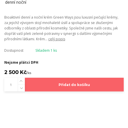
Bioaktivní denní a noční krém Green Ways jsou luxusní pečující krémy,
za jejichž vývojem stojí mnohaleté úsilí a spolupráce se zkušenými
odborníky z oblasti přírodní kosmetiky. Společně jsme našli cestu, jak
dopřát vaší pleti zelené potraviny v synergii s dalšími výjimečnými
přírodními látkami. Krém...
celý popis
Dostupnost
Skladem 1 ks
Nejsme plátci DPH
2 500 Kč
/
ks
Přidat do košíku