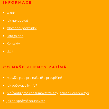
INFORMACE
O nás
Jak nakupovat
Obchodní podmínky
Fotogalerie
Kontakty
Blog
CO NAŠE KLIENTY ZAJÍMÁ
Masáže jsou pro naše tělo prospěšné
Jak pečovat o lymfu?
5 důvodu proč konzumovat zelený ječmen Green Ways
Jak se správně saunovat?