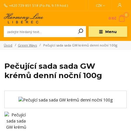
+420 739 851 518
(Po-Pá, 9-19 hod.)
CZK
0
0 Kč
Menu
Úvod
Green Ways
Pečující sada sada GW krémů denní noční 100g
Pečující sada sada GW
krémů denní noční 100g