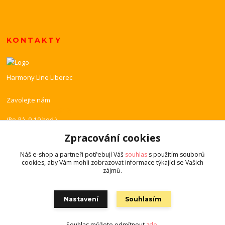
KONTAKTY
Harmony Line Liberec
Zavolejte nám
+420 739 851 518
(Po-Pá, 9-19 hod.)
Zpracování cookies
harmony-line@volny.cz
Náš e-shop a partneři potřebují Váš
souhlas
s použitím souborů
cookies, aby Vám mohli zobrazovat informace týkající se Vašich
zájmů.
Nastavení
Souhlasím
© 2021, Harmony Line Liberec
Souhlas můžete odmítnout
zde
.