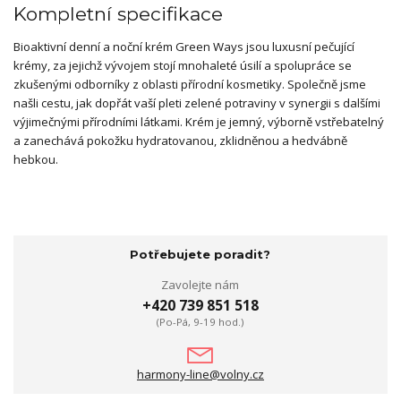
Kompletní specifikace
Bioaktivní denní a noční krém Green Ways jsou luxusní pečující
krémy, za jejichž vývojem stojí mnohaleté úsilí a spolupráce se
zkušenými odborníky z oblasti přírodní kosmetiky. Společně jsme
našli cestu, jak dopřát vaší pleti zelené potraviny v synergii s dalšími
výjimečnými přírodními látkami. Krém je jemný, výborně vstřebatelný
a zanechává pokožku hydratovanou, zklidněnou a hedvábně
hebkou.
Potřebujete poradit?
Zavolejte nám
+420 739 851 518
(Po-Pá, 9-19 hod.)
harmony-line@volny.cz