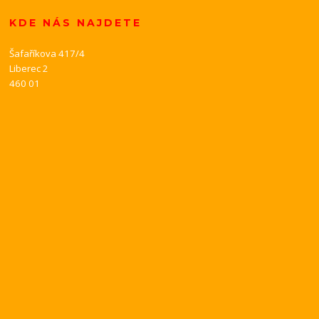
KDE NÁS NAJDETE
Šafaříkova 417/4
Liberec 2
460 01