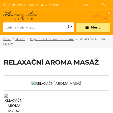
+420 739 851 518
(Po-Pá, 9-19 hod.)
CZK
0
0 Kč
Menu
Úvod
Masáže
Regenerační a zdravotní masáže
RELAXAČNÍ AROMA
MASÁŽ
RELAXAČNÍ AROMA MASÁŽ