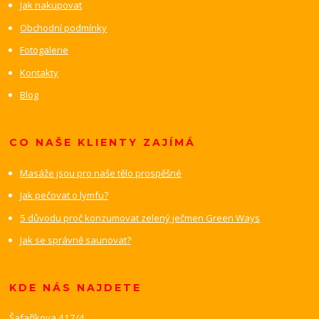
Jak nakupovat
Obchodní podmínky
Fotogalerie
Kontakty
Blog
CO NAŠE KLIENTY ZAJÍMÁ
Masáže jsou pro naše tělo prospěšné
Jak pečovat o lymfu?
5 důvodu proč konzumovat zelený ječmen Green Ways
Jak se správně saunovat?
KDE NÁS NAJDETE
Šafaříkova 417/4