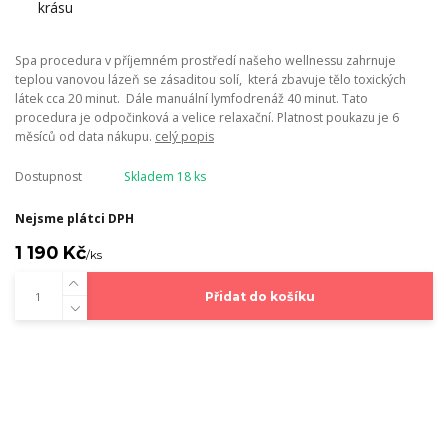
Spa procedura v příjemném prostředí našeho wellnessu zahrnuje
teplou vanovou lázeň se zásaditou solí, která zbavuje tělo toxických
látek cca 20 minut. Dále manuální lymfodrenáž 40 minut. Tato
procedura je odpočinková a velice relaxační. Platnost poukazu je 6
měsíců od data nákupu.
celý popis
Dostupnost
Skladem 18 ks
Nejsme plátci DPH
1 190 Kč
/
ks
Přidat do košíku