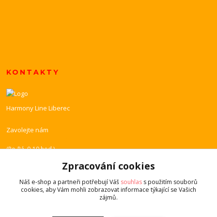
KONTAKTY
Harmony Line Liberec
Zavolejte nám
+420 739 851 518
(Po-Pá, 9-19 hod.)
Zpracování cookies
harmony-line@volny.cz
Náš e-shop a partneři potřebují Váš
souhlas
s použitím souborů
cookies, aby Vám mohli zobrazovat informace týkající se Vašich
zájmů.