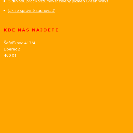
5 důvodu proč konzumovat zelený ječmen Green Ways
Jak se správně saunovat?
KDE NÁS NAJDETE
Šafaříkova 417/4
Liberec 2
460 01