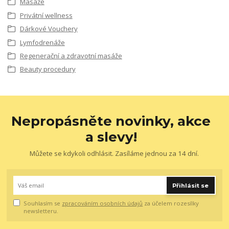
Masáže
Privátní wellness
Dárkové Vouchery
Lymfodrenáže
Regenerační a zdravotní masáže
Beauty procedury
Nepropásněte novinky, akce
a slevy!
Můžete se kdykoli odhlásit. Zasíláme jednou za 14 dní.
Přihlásit se
Souhlasím se
zpracováním osobních údajů
za účelem rozesílky
newsletteru.