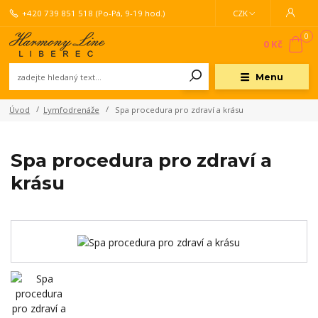
+420 739 851 518
(Po-Pá, 9-19 hod.)
CZK
0
0 Kč
Menu
Úvod
Lymfodrenáže
Spa procedura pro zdraví a krásu
Spa procedura pro zdraví a
krásu