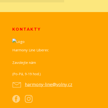
KONTAKTY
Harmony Line Liberec
Zavolejte nám
+420 739 851 518
(Po-Pá, 9-19 hod.)
harmony-line@volny.cz